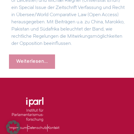
of Leicester) und Michael Riegner (Universität Erfurt)
ein Special Issue der Zeitschrift Verfassung und Recht
in Übersee/World Comparative Law (Open Access)
herausgegeben. Mit Beiträgen u.a. zu China, Marokko,
Pakistan und Südafrika beleuchtet der Band, wie
rechtliche Regelungen die Mitwirkungsmöglichkeiten
der Opposition beeinflussen.
Weiterlesen...
Impressum
Datenschutz
Kontakt