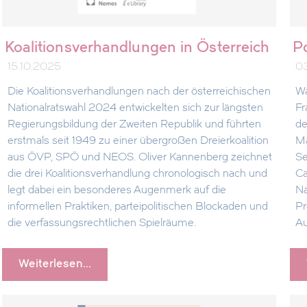
Koalitionsverhandlungen in Österreich
P
15.10.2025
0
Die Koalitionsverhandlungen nach der österreichischen
Wa
Nationalratswahl 2024 entwickelten sich zur längsten
Fr
Regierungsbildung der Zweiten Republik und führten
de
erstmals seit 1949 zu einer übergroßen Dreierkoalition
Ma
aus ÖVP, SPÖ und NEOS. Oliver Kannenberg zeichnet
Se
die drei Koalitionsverhandlung chronologisch nach und
Ca
legt dabei ein besonderes Augenmerk auf die
Na
informellen Praktiken, parteipolitischen Blockaden und
Pr
die verfassungsrechtlichen Spielräume.
Au
Weiterlesen...