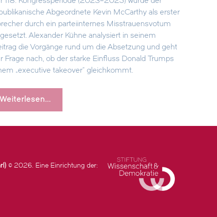
r 118. Kongressperiode (2023–2025) wurde der
publikanische Abgeordnete Kevin McCarthy als erster
recher durch ein parteiinternes Misstrauensvotum
gesetzt. Alexander Kühne analysiert in seinem
itrag die Vorgänge rund um die Absetzung und geht
r Frage nach, ob der starke Einfluss Donald Trumps
nem „executive takeover“ gleichkommt.
Weiterlesen...
rl)
© 2026. Eine Einrichtung der: