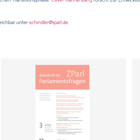
schen Transitionsphase.
Oliver Kannenberg
forscht zur Entwicklu
eichbar unter
schindler@iparl.de
.