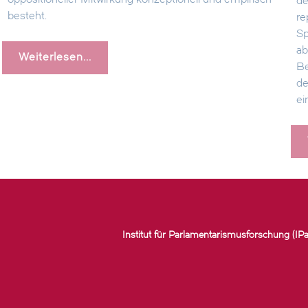
oppositioneller Mitwirkung konzeptionell und empirisch
de
besteht.
re
Sp
ab
Weiterlesen...
Be
de
ei
Institut für Parlamentarismusforschung (IPa