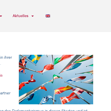
Aktuelles
n ihrer
.
ia
artner