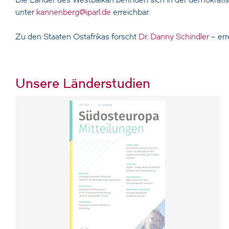
Die Länder des Westbalkan befinden sich in der demokrati
unter
kannenberg@iparl.de
erreichbar.
Zu den Staaten Ostafrikas forscht
Dr. Danny Schindler
– err
Unsere Länderstudien