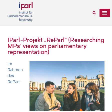
IParl-Projekt „ReParl” (Researching
MPs' views on parliamentary
representation)
Im
Rahmen
des
ReParl-