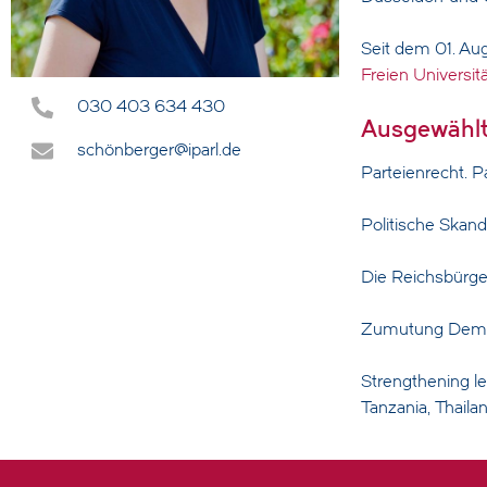
Seit dem 01. Aug
Freien Universitä
030 403 634 430
Ausgewählt
schönberger@iparl.de
Parteienrecht. 
Politische Skan
Die Reichsbürge
Zumutung Demokr
Strengthening leg
Tanzania, Thail