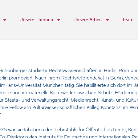
Unsere Themen
Unsere Arbeit
Team
e Schönberger studierte Rechtswissenschaften in Berlin, Rom un
erlin promoviert. Nach ihrem Rechtsreferendariat in Berlin, Vene
ilians-Universität München tätig. Sie habilitierte sich dort im 
erielle und immaterielle Kulturwerke zwischen Schutz, Förderun
ür Staats- und Verwaltungsrecht, Medienrecht, Kunst- und Kultu
r sie Fellow am Kulturwissenschaftlichen Kolleg Konstanz, im 
.
5 war sie Inhaberin des Lehrstuhls für Öffentliches Recht, Kuns
o-Direktorin des Instituts für Deutsches und Internationales P