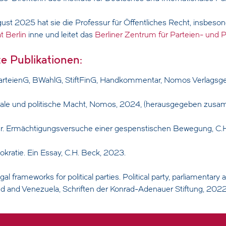
ust 2025 hat sie die Professur für Öffentliches Recht, insbes
t Berlin
inne und leitet das
Berliner Zentrum für Parteien- und 
e Publikationen:
ParteienG, BWahlG, StiftFinG, Handkommentar, Nomos Verlagsgese
dale und politische Macht, Nomos, 2024, (herausgegeben zus
r. Ermächtigungsversuche einer gespenstischen Bewegung, C.
atie. Ein Essay, C.H. Beck, 2023.
al frameworks for political parties. Political party, parliamentar
and and Venezuela, Schriften der Konrad-Adenauer Stiftung, 2