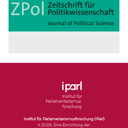
Institut für Parlamentarismusforschung (IParl)
© 2026. Eine Einrichtung der: