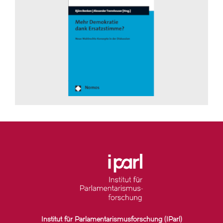
Institut für Parlamentarismusforschung (IParl)